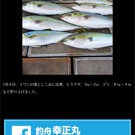
1月９日、イワシの落としこみに出港、ヒラマサ、3㎏～2㎏、ブリ、６㎏～４㎏
など釣り上げました。