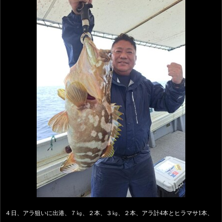
４日、アラ狙いに出港、７㎏、２本、３㎏、２本、アラ計4本とヒラマサ1本、