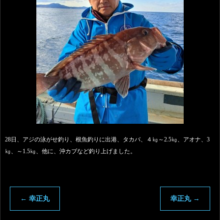
28日、アジの泳がせ釣り、根魚釣りに出港、タカバ、４㎏～2.5㎏、アオナ、3
㎏、～1.5㎏、他に、沖カブなど釣り上げました。
←
幸正丸
幸正丸
→