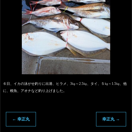
６日、イカの泳がせ釣りに出港、ヒラメ、3㎏～2.5㎏、タイ、５㎏～1.5㎏、他
に、根魚、アオナなど釣り上げました。
←
幸正丸
幸正丸
→